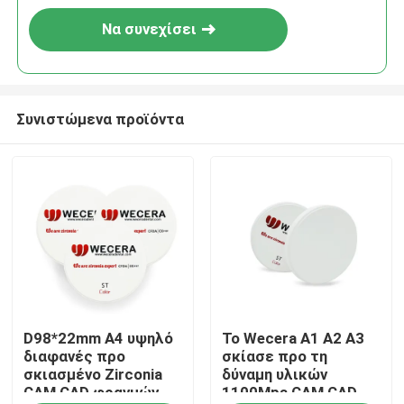
Να συνεχίσει
Συνιστώμενα προϊόντα
Σπίτι
D98*22mm A4 υψηλό
Το Wecera Α1 A2 A3
Προϊόντα
διαφανές προ
σκίασε προ τη
σκιασμένο Zirconia
δύναμη υλικών
CAM CAD φραγμών
1100Mpa CAM CAD
Βίντεο