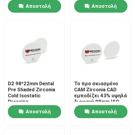
οδοντικό ανοικτό
φραγμών Zirconia
Αποστολή
Αποστολή
Εμφάνιση VR
ερώτησης
ερώτησης
Σχετικά με εμάς
Επισκεψή εργοστασίου
Έλεγχος ποιότητας
D2 98*22mm Dental
Το προ σκιασμένο
Pre Shaded Zirconia
CAM Zirconia CAD
Επικοινωνήστε μαζί μας
Cold Isostatic
εμποδίζει 43% υψηλά
Pressing
διαφανή 98mm ISO
Πιστοποίηση CE
13485 εγκεκριμένα
Αποστολή
Αποστολή
Ειδήσεις
ερώτησης
ερώτησης
Ζητήστε μια προσφορά