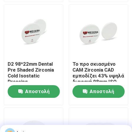
ερώτησης
ερώτησης
Εμφάνιση VR
Σχετικά με εμάς
Επισκεψή εργοστασίου
D2 98*22mm Dental
Το προ σκιασμένο
Pre Shaded Zirconia
CAM Zirconia CAD
Έλεγχος ποιότητας
Cold Isostatic
εμποδίζει 43% υψηλά
Pressing
διαφανή 98mm ISO
Πιστοποίηση CE
13485 εγκεκριμένα
Αποστολή
Αποστολή
Επικοινωνήστε μαζί μας
ερώτησης
ερώτησης
Ειδήσεις
Ζητήστε μια προσφορά