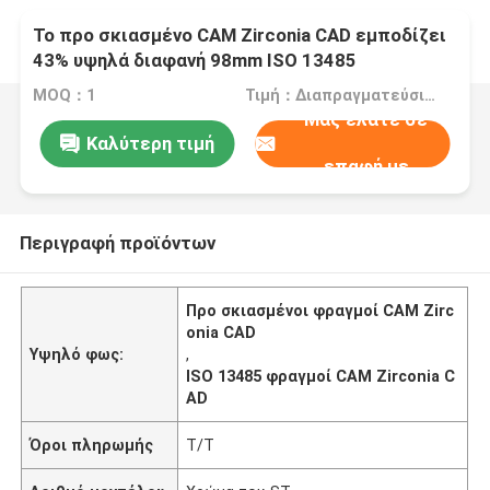
Το προ σκιασμένο CAM Zirconia CAD εμποδίζει
43% υψηλά διαφανή 98mm ISO 13485
εγκεκριμένα
MOQ：1
Τιμή：Διαπραγματεύσιμα
Μας ελάτε σε
Καλύτερη τιμή
επαφή με
Περιγραφή προϊόντων
Προ σκιασμένοι φραγμοί CAM Zirc
onia CAD
Υψηλό φως:
,
ISO 13485 φραγμοί CAM Zirconia C
AD
Όροι πληρωμής
T/T