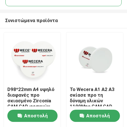
Συνιστώμενα προϊόντα
D98*22mm A4 υψηλό
Το Wecera Α1 A2 A3
Σπίτι
διαφανές προ
σκίασε προ τη
σκιασμένο Zirconia
δύναμη υλικών
CAM CAD φραγμών
1100Mpa CAM CAD
Προϊόντα
οδοντικό ανοικτό
φραγμών Zirconia
Αποστολή
Αποστολή
Βίντεο