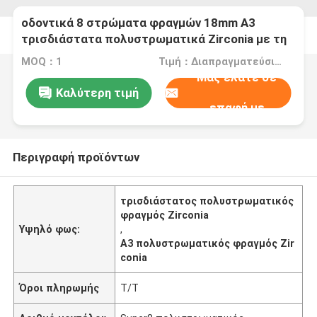
οδοντικά 8 στρώματα φραγμών 18mm A3
τρισδιάστατα πολυστρωματικά Zirconia με τη
δύναμη 1200Mpa
MOQ：1
Τιμή：Διαπραγματεύσιμα
Μας ελάτε σε
Καλύτερη τιμή
επαφή με
Περιγραφή προϊόντων
τρισδιάστατος πολυστρωματικός
φραγμός Zirconia
Υψηλό φως:
,
A3 πολυστρωματικός φραγμός Zir
conia
Όροι πληρωμής
T/T