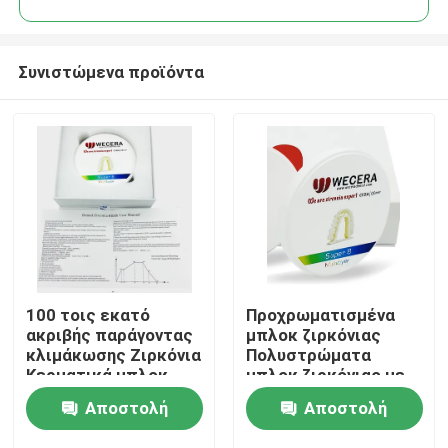
Συνιστώμενα προϊόντα
100 τοις εκατό
Προχρωματισμένα
Σπίτι
ακριβής παράγοντας
μπλοκ ζιρκόνιας
κλιμάκωσης Ζιρκόνια
Πολυστρώματα
Κερματικά μπλοκ
μπλοκ ζιρκόνιας με
Προϊόντα
Πυκνότητα 6,0 έως
χρώματα A1 D4 και
Αποστολή
Αποστολή
6,3 γραμμάρια ανά
πρόγραμμα
κυβικό εκατοστό
συντριβής 1500
Βίντεο