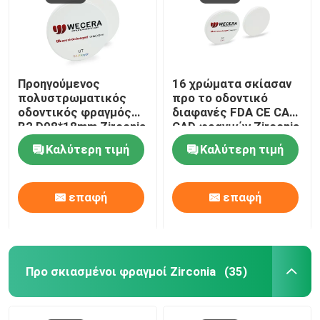
Προηγούμενος
16 χρώματα σκίασαν
πολυστρωματικός
προ το οδοντικό
οδοντικός φραγμός
διαφανές FDA CE CAM
B2 D98*18mm Zirconia
CAD φραγμών Zirconia
για την αισθητική
εγκεκριμένο
Καλύτερη τιμή
Καλύτερη τιμή
αποκατάσταση
επαφή
επαφή
Προ σκιασμένοι φραγμοί Zirconia
(35)