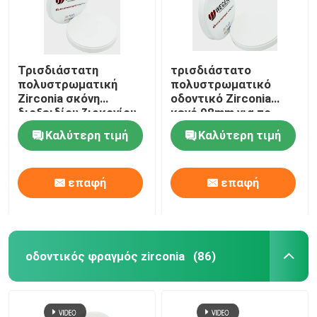
Τρισδιάστατη
τρισδιάστατο
πολυστρωματική
πολυστρωματικό
Zirconia σκόνη
οδοντικό Zirconia
διοξειδίου ζιρκονίου
κενό 98mm για το
φραγμών 1050 MPA
οδοντικό κέντρο
Καλύτερη τιμή
Καλύτερη τιμή
1200HV
άλεσης εργαστηρίων
επαφή
επαφή
οδοντικός φραγμός zirconia
(86)