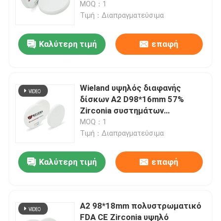
MOQ：1
Τιμή：Διαπραγματεύσιμα
Καλύτερη τιμή
επαφή
Wieland υψηλός διαφανής
δίσκων A2 D98*16mm 57%
Zirconia συστημάτων
πολυστρωματικός
MOQ：1
Τιμή：Διαπραγματεύσιμα
Σπίτι
Καλύτερη τιμή
επαφή
Προϊόντα
A2 98*18mm πολυστρωματικό
FDA CE Zirconia υψηλό
Βίντεο