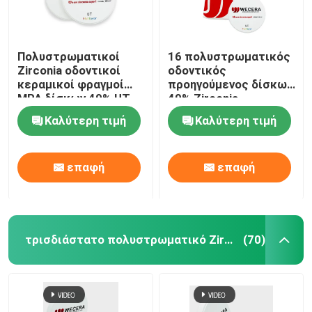
Πολυστρωματικοί
16 πολυστρωματικός
Zirconia οδοντικοί
οδοντικός
κεραμικοί φραγμοί
προηγούμενος δίσκων
MPA δίσκων 49% UT
49% Zirconia
εξαιρετικά διαφανείς
χρωμάτων διαφανής
Καλύτερη τιμή
Καλύτερη τιμή
600
εξαιρετικά
επαφή
επαφή
τρισδιάστατο πολυστρωματικό Zirconia
(70)