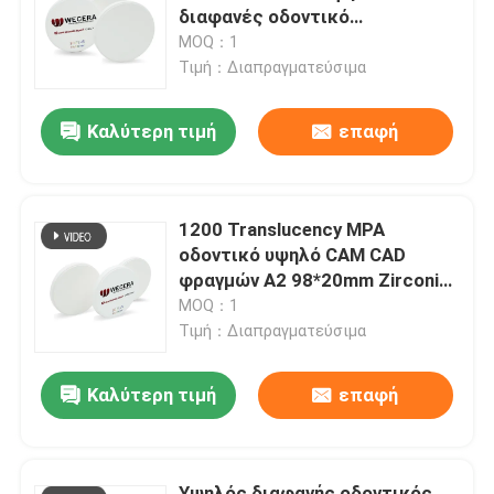
διαφανές οδοντικό
πιστοποιημένο
MOQ：1
Εμφάνιση VR
Τιμή：Διαπραγματεύσιμα
Καλύτερη τιμή
επαφή
Σχετικά με εμάς
Επισκεψή εργοστασίου
1200 Translucency MPA
οδοντικό υψηλό CAM CAD
Έλεγχος ποιότητας
φραγμών A2 98*20mm Zirconia
πολυστρωματικό
MOQ：1
Τιμή：Διαπραγματεύσιμα
Επικοινωνήστε μαζί μας
Καλύτερη τιμή
επαφή
Ειδήσεις
Ζητήστε μια προσφορά
Υψηλός διαφανής οδοντικός