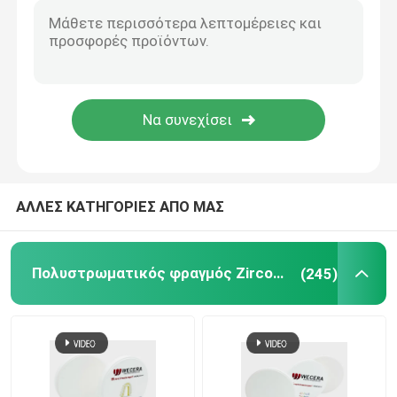
Υψηλό διαφανές Zirconia
CAM Zirconia CAD
Οδοντικός δίσκος Zirconia
ΑΛΛΕΣ ΚΑΤΗΓΟΡΙΕΣ ΑΠΟ ΜΑΣ
Οξείδιο ζιρκονίου κεραμικό
τρισδιάστατο υπέρ Zirconia
Πολυστρωματικός φραγμός Zirconia
(245)