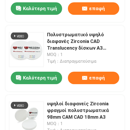
Καλύτερη τιμή
επαφή
Πολυστρωματικό υψηλό
διαφανές Zirconia CAD
Translucency δίσκων A3
98x20mm 57% CAM
MOQ：1
Τιμή：Διαπραγματεύσιμα
Καλύτερη τιμή
επαφή
υψηλοί διαφανείς Zirconia
φραγμοί πολυστρωματικά
98mm CAM CAD 18mm A3
MOQ：1