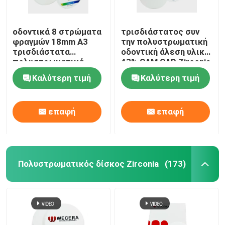
οδοντικά 8 στρώματα
τρισδιάστατος συν
φραγμών 18mm A3
την πολυστρωματική
τρισδιάστατα
οδοντική άλεση υλικό
πολυστρωματικά
43% CAM CAD Zirconia
Zirconia με τη δύναμη
- Translucency 57%
Καλύτερη τιμή
Καλύτερη τιμή
1200Mpa
επαφή
επαφή
Πολυστρωματικός δίσκος Zirconia
(173)