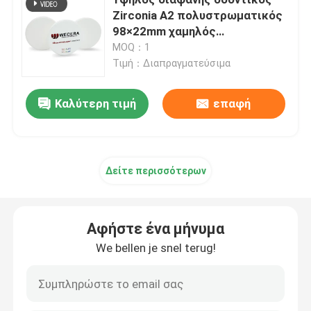
Zirconia A2 πολυστρωματικός
98×22mm χαμηλός
Πολυστρωματικός φραγμός Zirconia
ραδιενεργός Wieland
MOQ：1
Τιμή：Διαπραγματεύσιμα
Πολυστρωματικός δίσκος Zirconia
Καλύτερη τιμή
επαφή
τρισδιάστατο πολυστρωματικό Zirconia
οδοντικός φραγμός zirconia
Δείτε περισσότερων
Προ σκιασμένοι φραγμοί Zirconia
Αφήστε ένα μήνυμα
We bellen je snel terug!
Οδοντικό κενό zirconia
Σταθεροποιημένο Yttria Zirconia