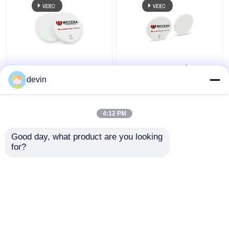
Τα A3.5 D98*18mm ST
Το προ σκιασμένο
σκίασαν προ το CAM
CAM Zirconia CAD
devin
οδοντικό 1100Mpa
εμποδίζει 43% υψηλά
CAD φραγμών Zirconia
διαφανή 98mm ISO
13485 εγκεκριμένα
4:12 PM
Καλύτερη τιμή
Καλύτερη τιμή
Good day, what product are you looking 
for?
επαφή
επαφή
Δείτε περισσότερων
Αρχική Σελίδα
Περίπου εμείς
επαφή
Desktop Site