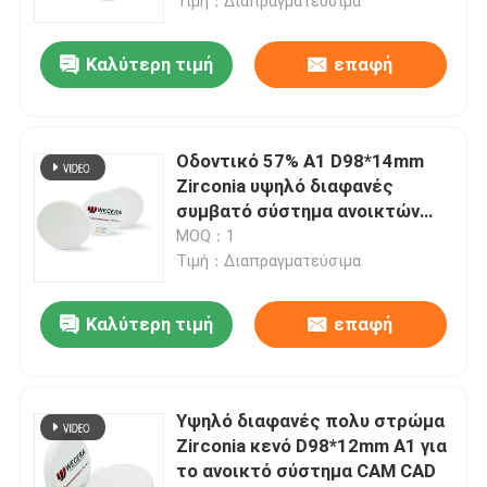
Τιμή：Διαπραγματεύσιμα
Καλύτερη τιμή
επαφή
Οδοντικό 57% Α1 D98*14mm
Zirconia υψηλό διαφανές
συμβατό σύστημα ανοικτών
συστημάτων κενών
MOQ：1
Τιμή：Διαπραγματεύσιμα
Καλύτερη τιμή
επαφή
Υψηλό διαφανές πολυ στρώμα
Zirconia κενό D98*12mm Α1 για
το ανοικτό σύστημα CAM CAD