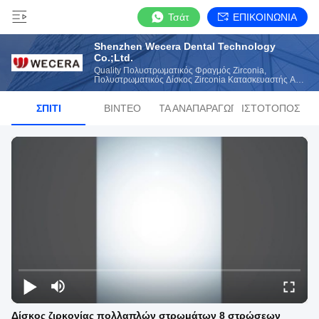
Τσάτ
ΕΠΙΚΟΙΝΩΝΙΑ
Shenzhen Wecera Dental Technology
Co.;Ltd.
Quality Πολυστρωματικός Φραγμός Zirconia,
Πολυστρωματικός Δίσκος Zirconia Κατασκευαστής Από
Την Κίνα
ΣΠΊΤΙ
ΒΊΝΤΕΟ
ΛΊΣΤΑ ΑΝΑΠΑΡΑΓΩΓΉΣ
ΙΣΤΌΤΟΠΟΣ
Δίσκος ζιρκονίας πολλαπλών στρωμάτων 8 στρώσεων