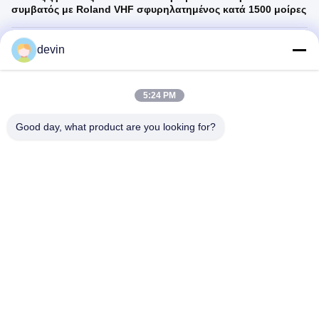
συμβατός με Roland VHF σφυρηλατημένος κατά 1500 μοίρες
Πιο Δημοφιλή Βίντεο
devin
5:24 PM
Good day, what product are you looking for?
02:02
Δίσκος ζιρκονίας πολλαπλών
στρωμάτων 8 στρώσεων συμβατός
με Roland VHF σφυρηλατημένος
September 20, 2024
κατά 1500 μοίρες
Πρόσφατα Βίντεο
02:02