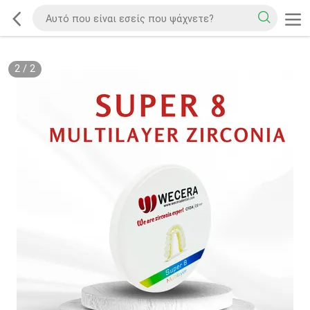
2
/
2