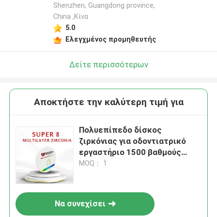
Shenzhen, Guangdong province,
China ,Κίνα
5.0
Ελεγχμένος προμηθευτής
Δείτε περισσότερων
Αποκτήστε την καλύτερη τιμή για
Πολυεπίπεδο δίσκος
ζιρκόνιας για οδοντιατρικό
εργαστήριο 1500 βαθμούς
Θέρμανση συντριβής 1200 Mpa
MOQ： 1
Δυνατότητα Πολυεπίπεδο
σχεδιασμός
Να συνεχίσει