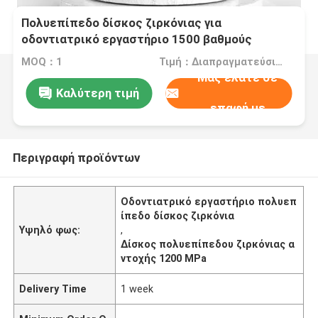
Πολυεπίπεδο δίσκος ζιρκόνιας για
οδοντιατρικό εργαστήριο 1500 βαθμούς
Θέρμανση συντριβής 1200 Mpa Δυνατότητα
MOQ：1
Τιμή：Διαπραγματεύσιμα
Πολυεπίπεδο σχεδιασμός
Μας ελάτε σε
Καλύτερη τιμή
επαφή με
Περιγραφή προϊόντων
Οδοντιατρικό εργαστήριο πολυεπ
ίπεδο δίσκος ζιρκόνια
Υψηλό φως:
,
Δίσκος πολυεπίπεδου ζιρκόνιας α
ντοχής 1200 MPa
Delivery Time
1 week