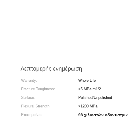
Λεπτομερής ενημέρωση
Warranty:
Whole Life
Fracture Toughness:
>5 MPa·m1/2
Surface:
Polished/Unpolished
Flexural Strength:
>1200 MPa
Επισημαίνω:
98 χιλιοστών οδοντιατρικ