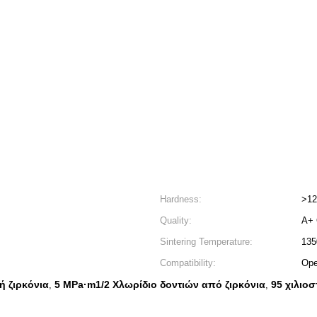
Hardness:
>12
Quality:
A+ 
Sintering Temperature:
135
Compatibility:
Op
ή ζιρκόνια
5 MPa·m1/2 Χλωρίδιο δοντιών από ζιρκόνια
95 χιλιο
,
,