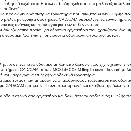
αι αισθητικά ευχάριστα.Η πολυεπίπεδη σχεδίαση του μπλοκ εξασφαλίζει
ου ασθενούς.
ικό προϊόν για οδοντιατρικά εργαστήρια που αναζητούν ένα υψηλής ποι
του μπλοκ με ανοιχτά συστήματα CAD/CAM διευκολύνει τα εργαστήρια 
οναδικές ανάγκες και προδιαγραφές των ασθενών τους.
ι ένα εξαιρετικό προϊόν για οδοντικά εργαστήρια που χρειάζονται ένα 
κά αποδοτική λύση για τη δημιουργία οδοντικών αποκαταστάσεων.
ής ποιότητας κενό οδοντικό μπλοκ από ζιρκόνιο που έχει σχεδιαστεί ει
τά συστήματα CAD/CAM, όπως MCXL/MCX5 MillingΤο κενό οδοντικό μπλοκ
ή και μακροχρόνια επιλογή για οδοντικά εργαστήρια.
ιατρικά εργαστήρια μπορούν να δημιουργήσουν εξατομικευμένες οδοντ
μα CAD/CAM επιτρέπει εύκολη προσαρμογή και ακρίβεια της άλεσης, δ
το οδοντιατρικό σας εργαστήριο και δοκιμάστε τα οφέλη ενός υψηλής π