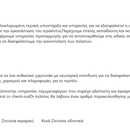
ολοκληρωμένη τεχνική υποστήριξη και υπηρεσίες για να εξασφαλιστεί η
 με την εγκατάσταση του προϊόντοςΠαρέχουμε επίσης εκπαίδευση και ε
έρουμε υπηρεσίες προσαρμογής για να ανταποκριθούμε στις ειδικές α
ια να διασφαλίσουμε την ικανοποίηση των πελατών.
ά σε ένα ανθεκτικό χαρτονάκι με εσωτερική επένδυση για να διασφαλισ
ς χειρισμού και πληροφορίες για το προϊόν..
 αξιόπιστης υπηρεσίας ταχυμεταφορών που παρέχει αξιόπιστη και έγκα
τά το check-outΟι πελάτες θα λάβουν έναν αριθμό παρακολούθησης μόλ
 Zirconia κεραμικό
,
Κενά Zirconia οδοντικά