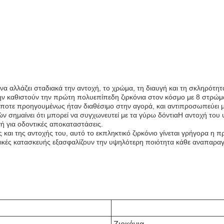
α να αλλάζει σταδιακά την αντοχή, το χρώμα, τη διαυγή και τη σκληρότ
την καθιστούν την πρώτη πολυεπίπεδη ζιρκόνια στον κόσμο με 8 στρώμα
δήποτε προηγουμένως ήταν διαθέσιμο στην αγορά, και αντιπροσωπεύει 
ών σημαίνει ότι μπορεί να συγχωνευτεί με τα γύρω δόντιαΗ αντοχή του υ
γή για οδοντικές αποκαταστάσεις.
αι της αντοχής του, αυτό το εκπληκτικό ζιρκόνιο γίνεται γρήγορα η π
νικές κατασκευής εξασφαλίζουν την υψηλότερη ποιότητα κάθε αναπαραγ