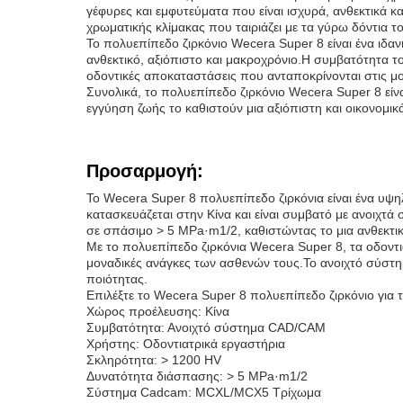
γέφυρες και εμφυτεύματα που είναι ισχυρά, ανθεκτικά κ
χρωματικής κλίμακας που ταιριάζει με τα γύρω δόντια τ
Το πολυεπίπεδο ζιρκόνιο Wecera Super 8 είναι ένα ιδαν
ανθεκτικό, αξιόπιστο και μακροχρόνιο.Η συμβατότητα 
οδοντικές αποκαταστάσεις που ανταποκρίνονται στις μ
Συνολικά, το πολυεπίπεδο ζιρκόνιο Wecera Super 8 είνα
εγγύηση ζωής το καθιστούν μια αξιόπιστη και οικονομι
Προσαρμογή:
Το Wecera Super 8 πολυεπίπεδο ζιρκόνια είναι ένα υψηλ
κατασκευάζεται στην Κίνα και είναι συμβατό με ανοιχ
σε σπάσιμο > 5 MPa·m1/2, καθιστώντας το μια ανθεκτικ
Με το πολυεπίπεδο ζιρκόνια Wecera Super 8, τα οδοντ
μοναδικές ανάγκες των ασθενών τους.Το ανοιχτό σύστη
ποιότητας.
Επιλέξτε το Wecera Super 8 πολυεπίπεδο ζιρκόνιο για 
Χώρος προέλευσης: Κίνα
Συμβατότητα: Ανοιχτό σύστημα CAD/CAM
Χρήστης: Οδοντιατρικά εργαστήρια
Σκληρότητα: > 1200 HV
Δυνατότητα διάσπασης: > 5 MPa·m1/2
Σύστημα Cadcam: MCXL/MCX5 Τρίχωμα