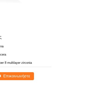
ς
ina
cera
er 8 multilayer zirconia
Επικοινωνήστε