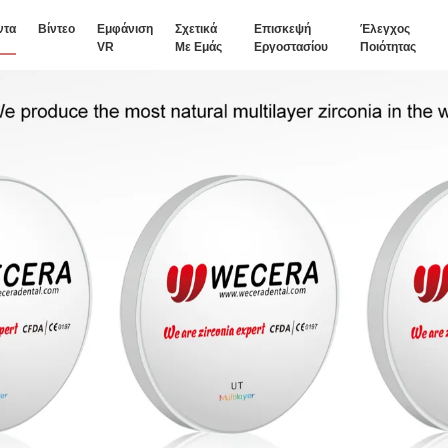
ντα
Βίντεο
Εμφάνιση
Σχετικά
Επισκεψή
Έλεγχος
VR
Με Εμάς
Εργοστασίου
Ποιότητας