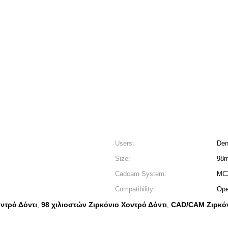
Users:
Den
Size:
98
Cadcam System:
MCX
Compatibility:
Op
οντρό Δόντι
98 χιλιοστών Ζιρκόνιο Χοντρό Δόντι
CAD/CAM Ζιρκόν
,
,