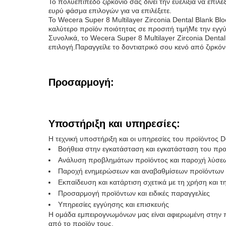
Το πολυεπίπεδο ζιρκόνιο σας δίνει την ευελιξία να επιλ
ευρύ φάσμα επιλογών για να επιλέξετε.
Το Wecera Super 8 Multilayer Zirconia Dental Blank Blo
καλύτερο προϊόν ποιότητας σε προσιτή τιμήΜε την εγγύη
Συνολικά, το Wecera Super 8 Multilayer Zirconia Dental 
επιλογή.Παραγγείλε το δοντιατρικό σου κενό από ζιρκόν
Προσαρμογή:
Υποστήριξη και υπηρεσίες:
Η τεχνική υποστήριξη και οι υπηρεσίες του προϊόντος D
Βοήθεια στην εγκατάσταση και εγκατάσταση του προ
Ανάλυση προβλημάτων προϊόντος και παροχή λύσε
Παροχή ενημερώσεων και αναβαθμίσεων προϊόντων
Εκπαίδευση και κατάρτιση σχετικά με τη χρήση και 
Προσαρμογή προϊόντων και ειδικές παραγγελίες
Υπηρεσίες εγγύησης και επισκευής
Η ομάδα εμπειρογνωμόνων μας είναι αφιερωμένη στην π
από το προϊόν τους.