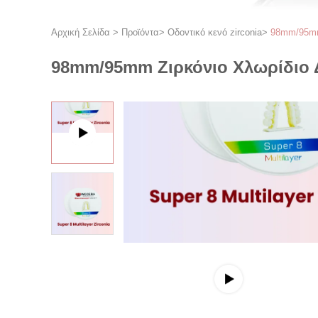
Αρχική Σελίδα
>
Προϊόντα
>
Οδοντικό κενό zirconia
>
98mm/95mm 
98mm/95mm Ζιρκόνιο Χλωρίδιο Δ