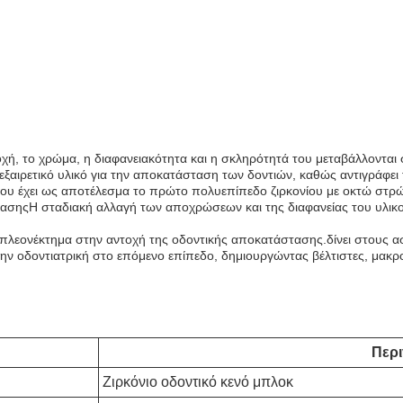
 αντοχή, το χρώμα, η διαφανειακότητα και η σκληρότητά του μεταβάλλον
εξαιρετικό υλικό για την αποκατάσταση των δοντιών, καθώς αντιγράφει
ίου έχει ως αποτέλεσμα το πρώτο πολυεπίπεδο ζιρκονίου με οκτώ στρώμ
τασηςΗ σταδιακή αλλαγή των αποχρώσεων και της διαφανείας του υλικο
ν πλεονέκτημα στην αντοχή της οδοντικής αποκατάστασης.δίνει στους α
την οδοντιατρική στο επόμενο επίπεδο, δημιουργώντας βέλτιστες, μακρ
Περ
Ζιρκόνιο οδοντικό κενό μπλοκ