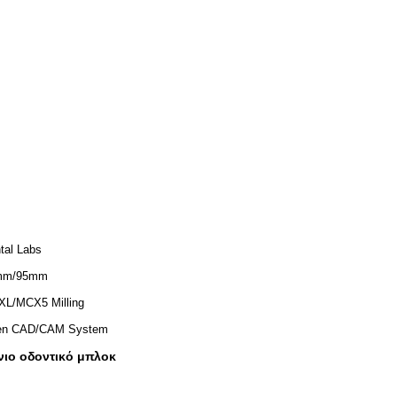
tal Labs
mm/95mm
L/MCX5 Milling
en CAD/CAM System
ιο οδοντικό μπλοκ