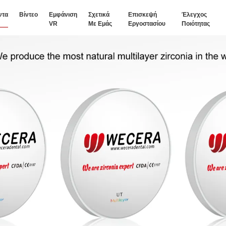
ντα
Βίντεο
Εμφάνιση
Σχετικά
Επισκεψή
Έλεγχος
VR
Με Εμάς
Εργοστασίου
Ποιότητας