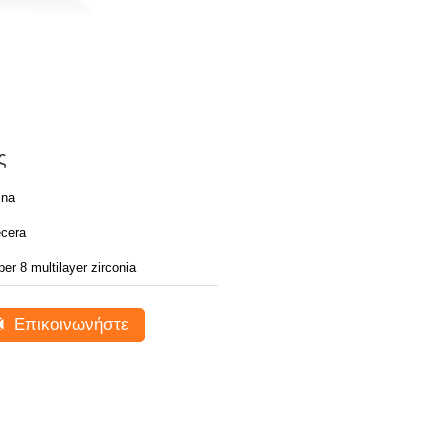
ς
ina
cera
er 8 multilayer zirconia
Επικοινωνήστε