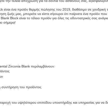
έξετε την τέλεια αποχρώση για τα δόντια του ασθενούς σας, εξασφαλίζοντ
ck είναι ένα προϊόν θερμής πώλησης του 2019, διαθέσιμο σε χονδρική τι
ση ζωής μας, μπορείτε να είστε σίγουροι ότι παίρνετε ένα προϊόν που 
Blank Block είναι το τέλειο προϊόν για όλες τις οδοντιατρικές σας ανάγκε
ιο σήμερα!
ental Zirconia Blank περιλαμβάνουν:
ϊόντος
ων
τη συντήρηση του προϊόντος
αροχή του υψηλότερου επιπέδου υποστήριξης και υπηρεσίας για να δι