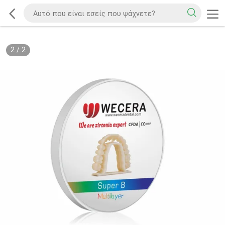
2
/
2