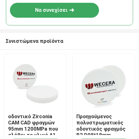
Να συνεχίσει
Συνιστώμενα προϊόντα
Σπίτι
οδοντικό Zirconia
Προηγούμενος
Προϊόντα
CAM CAD φραγμών
πολυστρωματικός
95mm 1200MPa που
οδοντικός φραγμός
αλέθει το υλικό Α1 -
B2 D98*18mm
Βίντεο