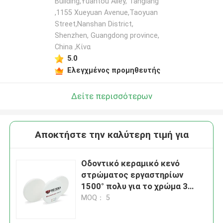
Building,Yuantou Alley, Tanglang
,1155 Xueyuan Avenue,Taoyuan
Street,Nanshan District,
Shenzhen, Guangdong province,
China ,Κίνα
5.0
Ελεγχμένος προμηθευτής
Δείτε περισσότερων
Αποκτήστε την καλύτερη τιμή για
Οδοντικό κεραμικό κενό
στρώματος εργαστηρίων
1500° πολυ για το χρώμα 3
συμπύκνωσης 16 Vita χρώματα
MOQ： 5
χλωρίνης