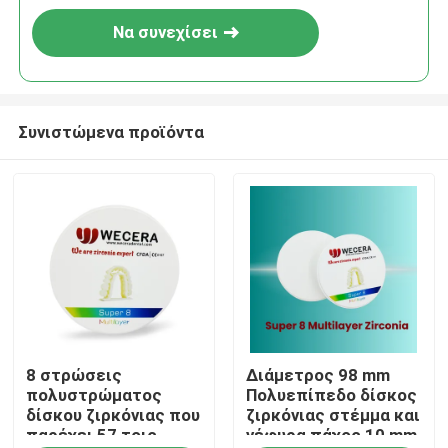
Να συνεχίσει
Συνιστώμενα προϊόντα
Σπίτι
8 στρώσεις
Διάμετρος 98 mm
Προϊόντα
πολυστρώματος
Πολυεπίπεδο δίσκος
δίσκου ζιρκόνιας που
ζιρκόνιας στέμμα και
παρέχει 57 τοις
γέφυρα πάχος 10 mm
Βίντεο