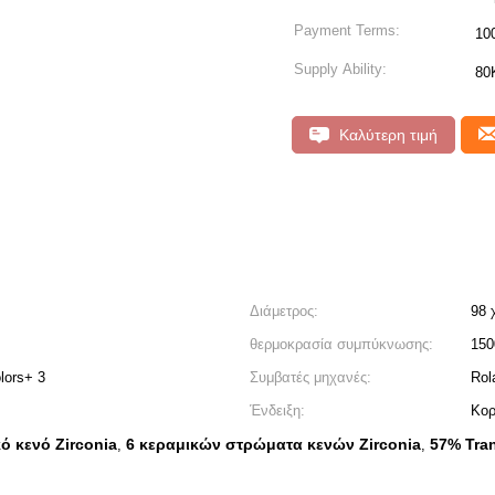
Payment Terms:
10
Supply Ability:
80
Καλύτερη τιμή
Διάμετρος:
98 
θερμοκρασία συμπύκνωσης:
150
lors+ 3
Συμβατές μηχανές:
Rol
Ένδειξη:
Κορ
ό κενό Zirconia
6 κεραμικών στρώματα κενών Zirconia
57% Tra
,
,