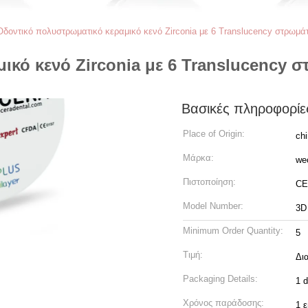
Οδοντικό πολυστρωματικό κεραμικό κενό Zirconia με 6 Translucency στρωμάτ
κό κενό Zirconia με 6 Translucency σ
Βασικές πληροφορίε
Place of Origin:
ch
Μάρκα:
we
Πιστοποίηση:
CE
Model Number:
3D 
Minimum Order Quantity:
5
Τιμή:
Δι
Packaging Details:
1 d
Χρόνος παράδοσης:
1 