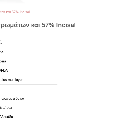
ων και 57% Incisal
τρωμάτων και 57% Incisal
ς
ina
cera
/FDA
plus multilayer
απραγματεύσιμα
isc/ box
εβδομάδα