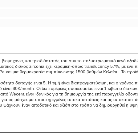
βιομηχανία, και τρισδιάστατός του συν το πολυστρωματικό κενό οξειδίω
ατικός δίσκος zirconia έχει κεραμική-όπως translucency 57%, με ένα
Pa και μια θερμοκρασία συμπύκνωσης 1500 βαθμών Κελσίου. Το προϊόν 
σότητα διαταγής είναι 5. Η τιμή είναι διαπραγματεύσιμη, και ο χρόνος 
είναι 80K/month. Οι λεπτομέρειες συσκευασίας είναι 1 κιβώτιο δίσκων
πό Wecera είναι ιδανικός για τη δημιουργία της επί παραγγελία οδοντ
ο για τις μόσχευμα-υποστηριγμένες αποκαταστάσεις και τις αποκαταστάσ
ου ψάχνουν έναν αποδοτικό και αξιόπιστο τρόπο να δημιουργηθεί η υψ