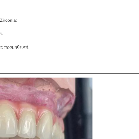
Zirconia:
.
ι.
.
τας προμηθευτή.