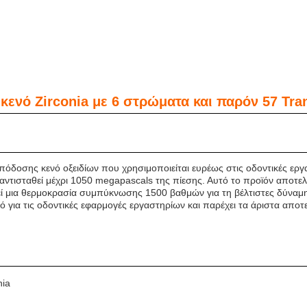
ενό Zirconia με 6 στρώματα και παρόν 57 Tran
πόδοσης κενό οξειδίων που χρησιμοποιείται ευρέως στις οδοντικές εργ
να αντισταθεί μέχρι 1050 megapascals της πίεσης. Αυτό το προϊόν αποτ
εί μια θερμοκρασία συμπύκνωσης 1500 βαθμών για τη βέλτιστες δύναμ
νικό για τις οδοντικές εφαρμογές εργαστηρίων και παρέχει τα άριστα απο
nia