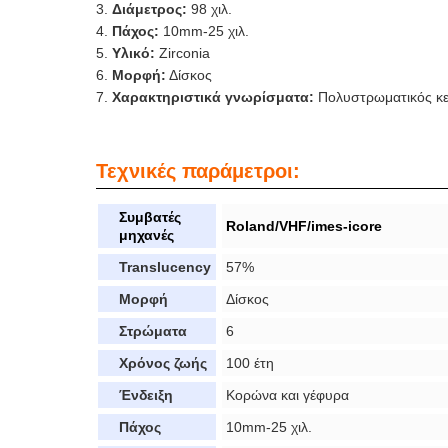
Διάμετρος:
98 χιλ.
Πάχος:
10mm-25 χιλ.
Υλικό:
Zirconia
Μορφή:
Δίσκος
Χαρακτηριστικά γνωρίσματα:
Πολυστρωματικός κερ
Τεχνικές παράμετροι:
Συμβατές
Roland/VHF/imes-icore
μηχανές
Translucency
57%
Μορφή
Δίσκος
Στρώματα
6
Χρόνος ζωής
100 έτη
Ένδειξη
Κορώνα και γέφυρα
Πάχος
10mm-25 χιλ.