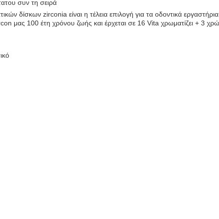
τατου συν τη σειρά
κών δίσκων zirconia είναι η τέλεια επιλογή για τα οδοντικά εργαστή
n μας 100 έτη χρόνου ζωής και έρχεται σε 16 Vita χρωματίζει + 3 χρ
ικό