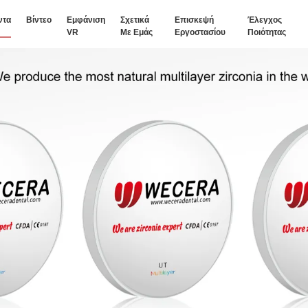
ντα
Βίντεο
Εμφάνιση
Σχετικά
Επισκεψή
Έλεγχος
VR
Με Εμάς
Εργοστασίου
Ποιότητας