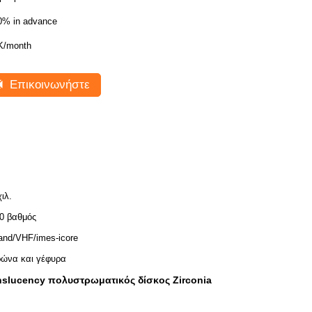
0% in advance
K/month
Επικοινωνήστε
χιλ.
0 βαθμός
and/VHF/imes-icore
ώνα και γέφυρα
nslucency πολυστρωματικός δίσκος Zirconia