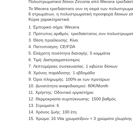
Πολυστρωματικοί δίσκοι Zirconia από Wecera τρισδιάσ
Το Wecera τρισδιάστατο συν τη σειρά των πολυστρωματι
6 στρωμάτων, η πολυστρωματική προσφορά δίσκων zirco
Κύρια χαρακτηριστικά:
Εμπορικό σήμα: Wecera
Πρότυπος αριθμός: τρισδιάστατος συν πολυστρωματ
Θέση προέλευσης: Κίνα
Πιστοποίηση: CE/FDA
Ελάχιστη ποσότητα διαταγής: 5 κομμάτια
Τιμή: Διαπραγματεύσιμος
Λεπτομέρειες συσκευασίας: 1 κιβώτιο δίσκων
Χρόνος παράδοσης: 1 εβδομάδα
Όροι πληρωμής: 100% εκ των προτέρων
Δυνατότητα ανεφοδιασμού: 80K/Month
Χρήστης: Οδοντικό εργαστήριο
Θερμοκρασία συμπύκνωσης: 1500 βαθμός
Στρώματα: 6
Χρόνος ζωής: 100 έτη
Χρώμα: 16 Vita χρωματίζουν + 3 χρώματα χλωρίνης