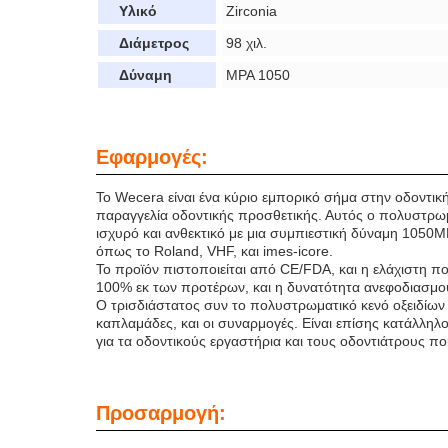
Υλικό
Zirconia
Διάμετρος
98 χιλ.
Δύναμη
MPA 1050
Εφαρμογές:
Το Wecera είναι ένα κύριο εμπορικό σήμα στην οδοντική 
παραγγελία οδοντικής προσθετικής. Αυτός ο πολυστρωμ
ισχυρό και ανθεκτικό με μια συμπιεστική δύναμη 1050M
όπως το Roland, VHF, και imes-icore.
Το προϊόν πιστοποιείται από CE/FDA, και η ελάχιστη πο
100% εκ των προτέρων, και η δυνατότητα ανεφοδιασμού 
Ο τρισδιάστατος συν το πολυστρωματικό κενό οξειδίων α
καπλαμάδες, και οι συναρμογές. Είναι επίσης κατάλληλ
για τα οδοντικούς εργαστήρια και τους οδοντιάτρους π
Προσαρμογή: