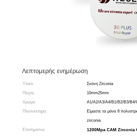
Λεπτομερής ενημέρωση
Υλικό:
Σκόνη Zirconia
Πάχος:
10mm25mm
Χρώμα:
A1/A2/A3/A4/B1/B2/B3/B4
Πλεονέκτημα:
Είμαστε τα μόνα 8 πολυστ
zirconia
Επισημαίνω:
1200Mpa CAM Zirconia