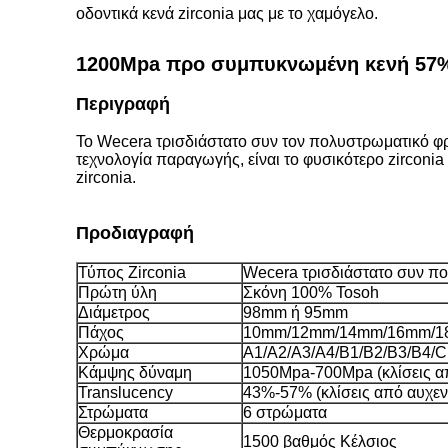
οδοντικά κενά zirconia μας με το χαμόγελο.
1200Mpa προ συμπυκνωμένη κενή 57%
Περιγραφή
Το Wecera τρισδιάστατο συν τον πολυστρωματικό φρα
τεχνολογία παραγωγής, είναι το φυσικότερο zirconia 
zirconia.
Προδιαγραφή
Τύπος Zirconia
Wecera τρισδιάστατο συν π
Πρώτη ύλη
Σκόνη 100% Tosoh
Διάμετρος
98mm ή 95mm
Πάχος
10mm/12mm/14mm/16mm/1
Χρώμα
A1/A2/A3/A4/B1/B2/B3/B4/
Κάμψης δύναμη
1050Mpa-700Mpa (κλίσεις από
Translucency
43%-57% (κλίσεις από αυχενι
Στρώματα
6 στρώματα
Θερμοκρασία
1500 βαθμός Κέλσιος