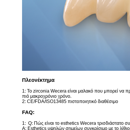
Πλεονέκτημα
1: Το zirconia Wecera είναι μαλακό που μπορεί να π
πιό μακροχρόνιο χρόνο.
2:
CE/FDA/ISO13485 πιστοποιητικό διαθέσιμο
FAQ:
1:
Q: Πώς είναι το esthetics Wecera τρισδιάστατο συ
Α: Esthetics υψηλών σημείων συγκρίσιμο με το λίθιο 