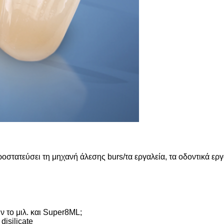
ροστατεύσει τη μηχανή άλεσης burs/τα εργαλεία, τα οδοντικά ε
ν το μιλ. και Super8ML;
disilicate