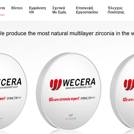
ντα
Βίντεο
Εμφάνιση
Σχετικά
Επισκεψή
Έλεγχος
VR
Με Εμάς
Εργοστασίου
Ποιότητας