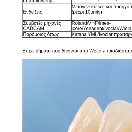
συμπύκνωσης
Μεταγενέστερες και προηγού
Ενδείξεις
(μέχρι 10units)
Συμβατές μηχανές
Roland/VHF/Imes-
CADCAM
icore/Yenadent/Ivoclar/Wie
Παρόμοιος όπως
Katana YML/Ivoclar πρωταρ
Επιχειρήματα που δίνονται από Wecera τρισδιάστατ