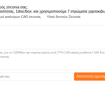
ύς zirconia σας;
ποιότητας, 1disc/box. και χρησιμοποιούμε 7 στρώματα χαρτοκιβω
μοί εκκέντρων CAD zirconia
,
Υλικό δοντιών Zirconia
Αποστολή ερώτη