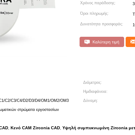
Χρόνος παράδοσης:
3
Όροι πληρωμής:
T
Δυνατότητα προσφοράς:
1
Καλύτερη τιμή
Διάμετρος:
Ημιδιαφάνεια:
/C1/C2/C3/C4/D2/D3/D4/OM1/OM2/OM3
Δύναμη:
ρωματικών στρώματα εργοστασίων
 CAD
Κενό CAM Zirconia CAD
Υψηλή συμπυκνωμένη Zirconia με
,
,