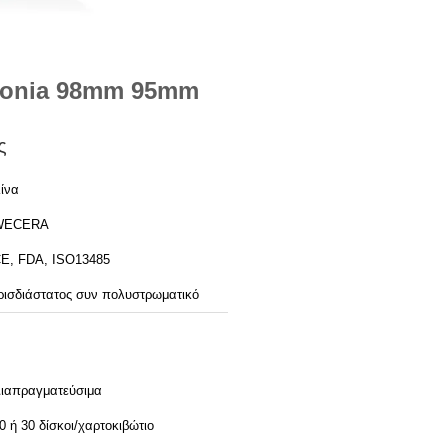
conia 98mm 95mm
ς
ίνα
WECERA
E, FDA, ISO13485
ρισδιάστατος συν πολυστρωματικό
ιαπραγματεύσιμα
0 ή 30 δίσκοι/χαρτοκιβώτιο