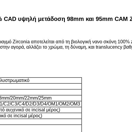
 CAD υψηλή μετάδοση 98mm και 95mm CAM Z
γμό Zirconia αποτελείται από τη βιολογική νανο σκόνη 100% z
στην αγορά, αλλάζει το χρώμα, τη δύναμη, και translucency βαθ
ολυστρωματικό
8mm/20mm/22mm/25mm
C1/C2/C3/C4/D2/D3/D4/OM1/OM2/OM3
 αυχενικό σε incisal μέρος)
κό σε incisal μέρος)