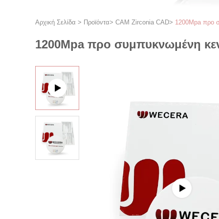
Αρχική Σελίδα
>
Προϊόντα
>
CAM Zirconia CAD
>
1200Mpa προ 
1200Mpa προ συμπυκνωμένη κε