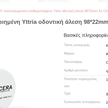
% πολυστρωματική σταθεροποιημένη Yttria οδοντική άλεση 98*22mm Α1 CA
ημένη Yttria οδοντική άλεση 98*22m
Βασικές πληροφορίε
Τόπος καταγωγής:
Κ
Μάρκα:
Πιστοποίηση:
C
Αριθμό μοντέλου:
τ
Ποσότητα παραγγελίας
1
min:
Τιμή:
Δ
Συσκευασία λεπτομέρειες:
2