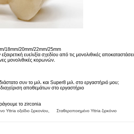
16mm/18mm/20mm/22mm/25mm
ν εξαιρετική ευελιξία σχεδίου από τις μονολιθικές αποκαταστά
ενες μονολιθικές κορωνών.
στατο συν το μιλ. και Super8 μιλ. στο εργαστήριό μου;
η διαχείριση αποθεμάτων στο εργαστήριο
ράγουμε το zirconia
ο Yttria οξείδιο ζιρκονίου
,
Σταθεροποιημένο Yttria ζιρκόνιο