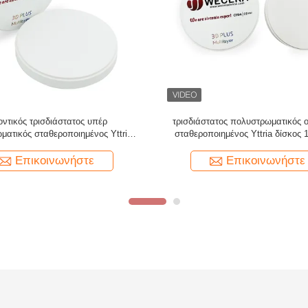
ματική οδοντική άλεση CAM CAD
98*20mm Α1 διαφανές προ συμπ
υ κενή σταθεροποιημένη Yttria A2
Zirconia CAM CAD φραγμών σταθε
1200Mpa
Yttria
Επικοινωνήστε
Επικοινωνήστε