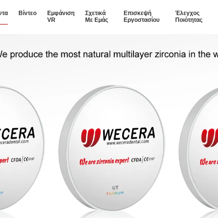
ντα
Βίντεο
Εμφάνιση
Σχετικά
Επισκεψή
Έλεγχος
VR
Με Εμάς
Εργοστασίου
Ποιότητας