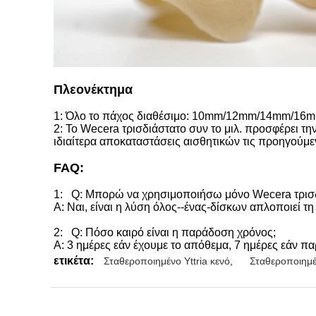
Πλεονέκτημα
1: Όλο το πάχος διαθέσιμο: 10mm/12mm/14mm/
2:
Το Wecera τρισδιάστατο συν το μιλ. προσφέρει τη
ιδιαίτερα αποκαταστάσεις αισθητικών τις προηγούμ
FAQ:
1: Q: Μπορώ να χρησιμοποιήσω μόνο Wecera τρισδιά
Α: Ναι, είναι η λύση όλος--ένας-δίσκων απλοποιεί τ
2: Q: Πόσο καιρό είναι η παράδοση χρόνος;
Α: 3 ημέρες εάν έχουμε το απόθεμα, 7 ημέρες εάν πα
ετικέτα:
Σταθεροποιημένο Yttria κενό
,
Σταθεροποιημέν