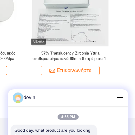
υκνωμένο
16 σκιές 1050Mpa σταθεροποιημένο Yttria
Οδοντικός 
ροποιημένο
Zirconia υψηλό διαφανές Amann Girrbach
CAD δίσκο
98
Επικοινωνήστε
devin
4:55 PM
Good day, what product are you looking 