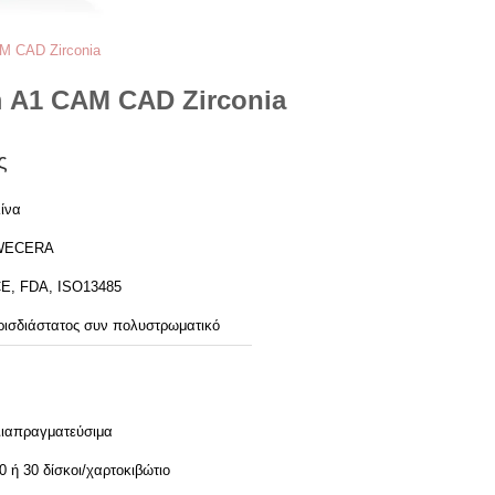
M CAD Zirconia
m Α1 CAM CAD Zirconia
ς
ίνα
WECERA
E, FDA, ISO13485
ρισδιάστατος συν πολυστρωματικό
ιαπραγματεύσιμα
0 ή 30 δίσκοι/χαρτοκιβώτιο