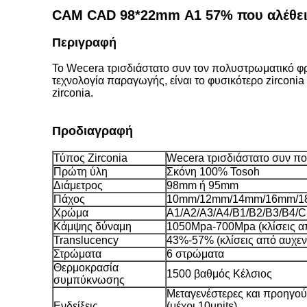
CAM CAD 98*22mm Α1 57% που αλέθει ο
Περιγραφή
Το Wecera τρισδιάστατο συν τον πολυστρωματικό φρα
τεχνολογία παραγωγής, είναι το φυσικότερο zirconia 
zirconia.
Προδιαγραφή
Τύπος Zirconia
Wecera τρισδιάστατο συν π
Πρώτη ύλη
Σκόνη 100% Tosoh
Διάμετρος
98mm ή 95mm
Πάχος
10mm/12mm/14mm/16mm/1
Χρώμα
A1/A2/A3/A4/B1/B2/B3/B4/
Κάμψης δύναμη
1050Mpa-700Mpa (κλίσεις από
Translucency
43%-57% (κλίσεις από αυχενι
Στρώματα
6 στρώματα
Θερμοκρασία
1500 βαθμός Κέλσιος
συμπύκνωσης
Μεταγενέστερες και προηγού
Ενδείξεις
(μέχρι 10units)