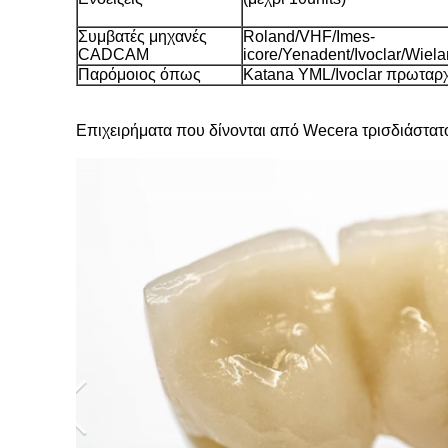
Συμβατές μηχανές
Roland/VHF/Imes-
CADCAM
icore/Yenadent/Ivoclar/Wie
Παρόμοιος όπως
Katana YML/Ivoclar πρωταρ
Επιχειρήματα που δίνονται από Wecera τρισδιάστατ