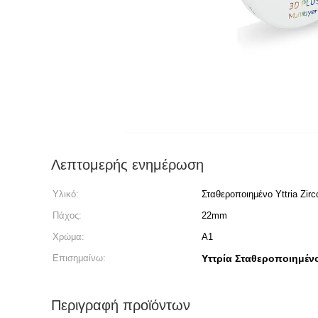
Λεπτομερής ενημέρωση
Υλικό:
Σταθεροποιημένο Yttria Zirc
Πάχος:
22mm
Χρώμα:
Α1
Επισημαίνω:
Υττρία Σταθεροποιημένο
Περιγραφή προϊόντων