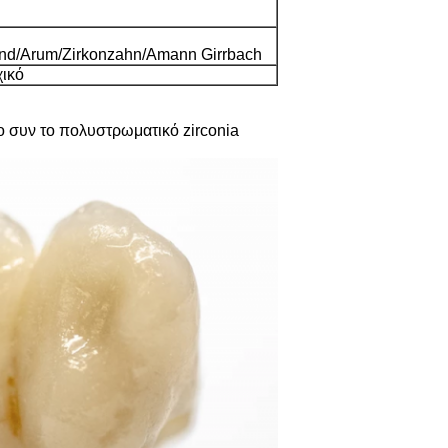
land/Arum/Zirkonzahn/Amann Girrbach
χικό
ο συν το πολυστρωματικό zirconia