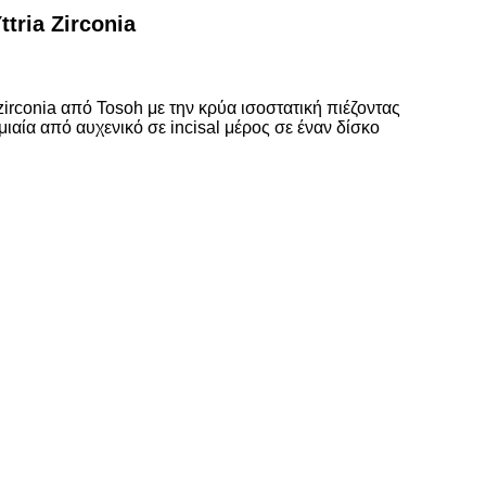
ria Zirconia
irconia από Tosoh με την κρύα ισοστατική
πιέζοντας
μιαία από αυχενικό σε incisal μέρος σε έναν δίσκο