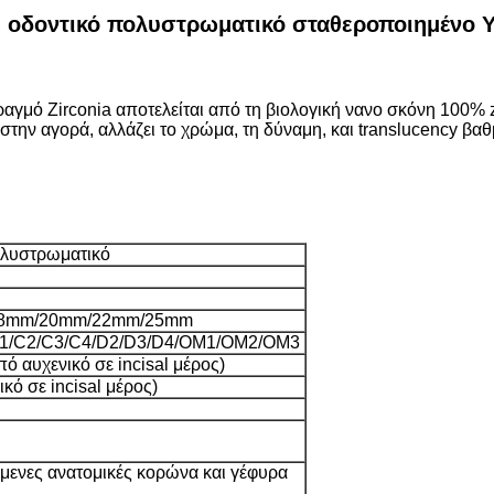
δοντικό πολυστρωματικό σταθεροποιημένο Ytt
γμό Zirconia αποτελείται από τη βιολογική νανο σκόνη 100% z
στην αγορά, αλλάζει το χρώμα, τη δύναμη, και translucency βαθ
ολυστρωματικό
8mm/20mm/22mm/25mm
C1/C2/C3/C4/D2/D3/D4/OM1/OM2/OM3
 αυχενικό σε incisal μέρος)
κό σε incisal μέρος)
μενες ανατομικές κορώνα και γέφυρα