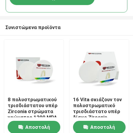
Συνιστώμενα προϊόντα
Σπίτι
8 πολυστρωματικού
16 Vita σκιάζουν τον
τρισδιάστατου υπέρ
πολυστρωματικό
Zirconia στρώματα
τρισδιάστατο υπέρ
Προϊόντα
χρώματος 1200 MPA
δίσκο Zirconia
D98*18mm φραγμών
οδοντικό για το
Αποστολή
Αποστολή
B1 B2 B3
προηγούμενο οπίσθιο
Βίντεο