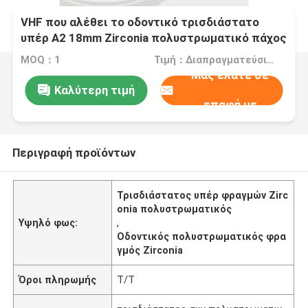
VHF που αλέθει το οδοντικό τρισδιάστατο
υπέρ A2 18mm Zirconia πολυστρωματικό πάχος
φραγμών
MOQ：1
Τιμή：Διαπραγματεύσιμα
Μας ελάτε σε
Καλύτερη τιμή
επαφή με
Περιγραφή προϊόντων
Τρισδιάστατος υπέρ φραγμών Zirc
onia πολυστρωματικός
Υψηλό φως:
,
Οδοντικός πολυστρωματικός φρα
γμός Zirconia
Όροι πληρωμής
T/T