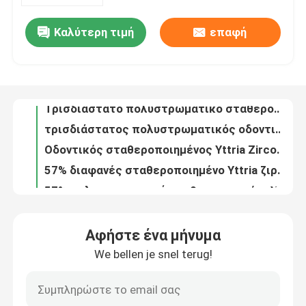
Καλύτερη τιμή
επαφή
16 σκιές 1050Mpa σταθεροποιημένο Yttria Zirconia υψηλό διαφανές Amann Girrbach
Εμφάνιση VR
Τρισδιάστατο πολυστρωματικό σταθεροποιημένο Yttria Zirconia οδοντικό CE οξειδίων ζιρκονίου Α1 εγκεκριμένο
τρισδιάστατος πολυστρωματικός οδοντικός σταθεροποιημένος Yttria δίσκος 1200Mpa 98*14mm Α1 Zirconia
Σχετικά με εμάς
Οδοντικός σταθεροποιημένος Yttria Zirconia CAD δίσκος τρισδιάστατα πολυστρωματικά 98*16mm Α1 1200Mpa CAM
57% διαφανές σταθεροποιημένο Yttria ζιρκόνιο Preshaded πολυστρωματικό Α1 98*18mm
Επισκεψή εργοστασίου
57% πολυστρωματική σταθεροποιημένη Yttria οδοντική άλεση 98*22mm Α1 CAM CAD Zirconia
98*25mm A1 Οδοντιατρικό CAD CAM Yttria Σταθεροποιημένο Ζιρκόνια 3D Plus Πολυεπίπεδο Ζιρκόνια Μπλοκ
Έλεγχος ποιότητας
43% - διαφανής Wieland σταθεροποιημένος Yttria Zirconia δίσκος οξειδίων 57% οδοντικός
Οδοντικός τρισδιάστατος υπέρ πολυστρωματικός σταθεροποιημένος Yttria φραγμός 1050Mpa Zirconia για τον καπλαμά
Επικοινωνήστε μαζί μας
Wieland υψηλός διαφανής δίσκων A2 D98*16mm 57% Zirconia συστημάτων πολυστρωματικός
Αφήστε ένα μήνυμα
1200 Translucency MPA οδοντικό υψηλό CAM CAD φραγμών A2 98*20mm Zirconia πολυστρωματικό
We bellen je snel terug!
Ειδήσεις
Υψηλός διαφανής οδοντικός Zirconia A2 πολυστρωματικός 98×22mm χαμηλός ραδιενεργός Wieland
FDA 43% - υψηλοί διαφανείς Zirconia οδοντικοί τρισδιάστατοι πολυστρωματικοί Zirconia φραγμοί 57%
Ζητήστε μια προσφορά
Υψηλό διαφανές Zirconia πολυστρωματικό οδοντικό εργαστηριακό υλικό ανοικτών συστημάτων A3