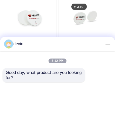
Τα A3.5 D98*18mm ST
Το προ σκιασμένο
σκίασαν προ το CAM
CAM Zirconia CAD
devin
οδοντικό 1100Mpa
εμποδίζει 43% υψηλά
CAD φραγμών Zirconia
διαφανή 98mm ISO
13485 εγκεκριμένα
7:12 PM
Καλύτερη τιμή
Καλύτερη τιμή
Good day, what product are you looking 
for?
επαφή
επαφή
Δείτε περισσότερων