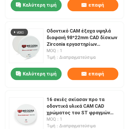
Καλύτερη τιμή
επαφή
Οδοντικό CAM έξοχα υψηλά
διαφανή 98*22mm CAD δίσκων
Zirconia εργαστηρίων
πολυστρωματικό
MOQ：1
Τιμή：Διαπραγματεύσιμα
Καλύτερη τιμή
επαφή
Σπίτι
16 σκιές σκίασαν προ τα
οδοντικά υλικά CAM CAD
Προϊόντα
χρώματος του ST φραγμών
Zirconia
MOQ：1
Τιμή：Διαπραγματεύσιμα
Βίντεο