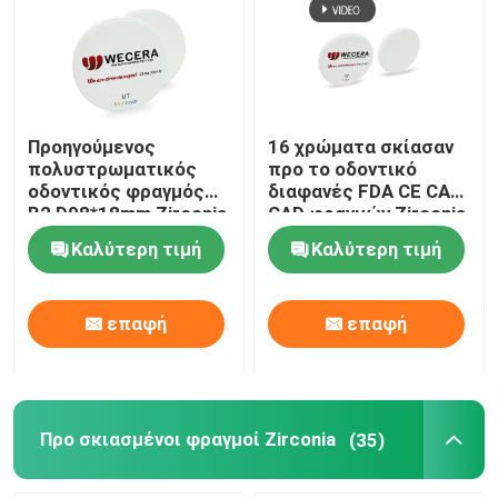
Προηγούμενος
16 χρώματα σκίασαν
πολυστρωματικός
προ το οδοντικό
οδοντικός φραγμός
διαφανές FDA CE CAM
B2 D98*18mm Zirconia
CAD φραγμών Zirconia
για την αισθητική
εγκεκριμένο
Καλύτερη τιμή
Καλύτερη τιμή
αποκατάσταση
επαφή
επαφή
Προ σκιασμένοι φραγμοί Zirconia
(35)