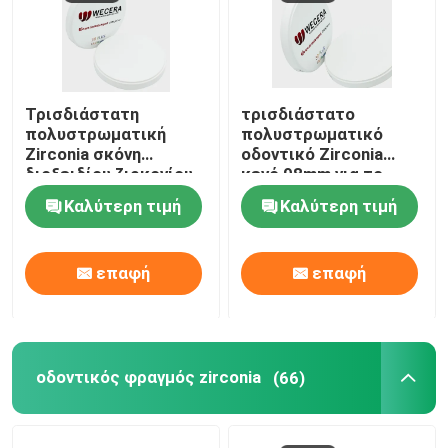
Τρισδιάστατη
τρισδιάστατο
πολυστρωματική
πολυστρωματικό
Zirconia σκόνη
οδοντικό Zirconia
διοξειδίου ζιρκονίου
κενό 98mm για το
φραγμών 1050 MPA
οδοντικό κέντρο
Καλύτερη τιμή
Καλύτερη τιμή
1200HV
άλεσης εργαστηρίων
επαφή
επαφή
οδοντικός φραγμός zirconia
(66)