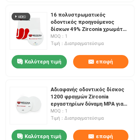
16 πολυστρωματικός
οδοντικός προηγούμενος
δίσκων 49% Zirconia χρωμάτων
διαφανής εξαιρετικά
MOQ：1
Τιμή：Διαπραγματεύσιμα
Καλύτερη τιμή
επαφή
Αδιαφανής οδοντικός δίσκος
1200 φραγμών Zirconia
εργαστηρίων δύναμη MPA για
την άλεση CAM CAD
MOQ：1
Τιμή：Διαπραγματεύσιμα
Καλύτερη τιμή
επαφή