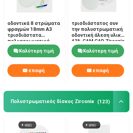
Υψηλό διαφανές Zirconia
οδοντικά 8 στρώματα
τρισδιάστατος συν
φραγμών 18mm A3
την πολυστρωματική
CAM Zirconia CAD
τρισδιάστατα
οδοντική άλεση υλικό
πολυστρωματικά
43% CAM CAD Zirconia
Zirconia με τη δύναμη
- Translucency 57%
Καλύτερη τιμή
Καλύτερη τιμή
Οδοντικός δίσκος Zirconia
1200Mpa
επαφή
επαφή
Οξείδιο ζιρκονίου κεραμικό
τρισδιάστατο υπέρ Zirconia
Πολυστρωματικός δίσκος Zirconia
(123)