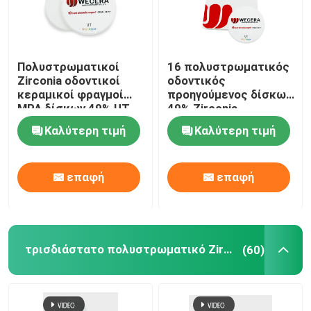
Πολυστρωματικοί
16 πολυστρωματικός
Zirconia οδοντικοί
οδοντικός
κεραμικοί φραγμοί
προηγούμενος δίσκων
MPA δίσκων 49% UT
49% Zirconia
εξαιρετικά διαφανείς
χρωμάτων διαφανής
Καλύτερη τιμή
Καλύτερη τιμή
600
εξαιρετικά
επαφή
επαφή
τρισδιάστατο πολυστρωματικό Zirconia
(60)